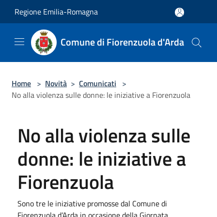
Salta al contenuto principale
Regione Emilia-Romagna
Comune di Fiorenzuola d'Arda
Home
>
Novità
>
Comunicati
>
No alla violenza sulle donne: le iniziative a Fiorenzuola
No alla violenza sulle
donne: le iniziative a
Fiorenzuola
Sono tre le iniziative promosse dal Comune di
Fiorenzuola d’Arda in occasione della Giornata