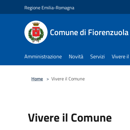
Salta al contenuto principale
Regione Emilia-Romagna
Comune di Fiorenzuola
Amministrazione
Novità
Servizi
Vivere 
Home
>
Vivere il Comune
Vivere il Comune