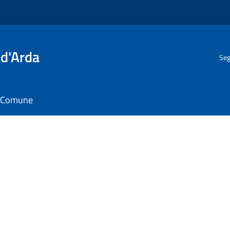
 d'Arda
Seg
il Comune