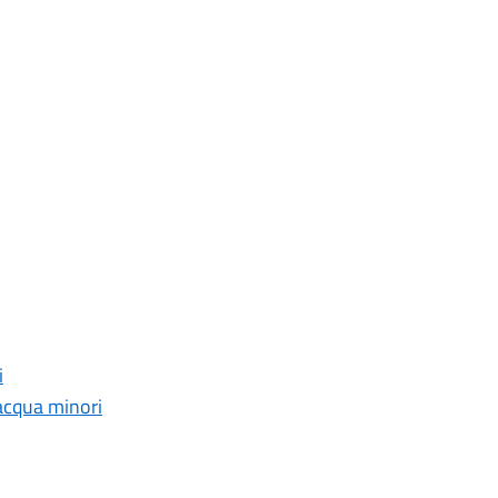
i
’acqua minori