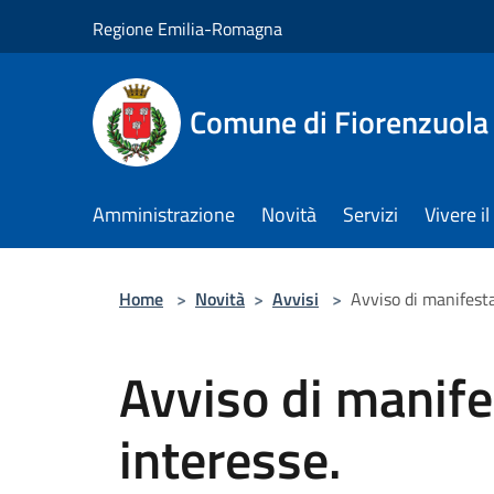
Salta al contenuto principale
Regione Emilia-Romagna
Comune di Fiorenzuola
Amministrazione
Novità
Servizi
Vivere 
Home
>
Novità
>
Avvisi
>
Avviso di manifesta
Avviso di manife
interesse.