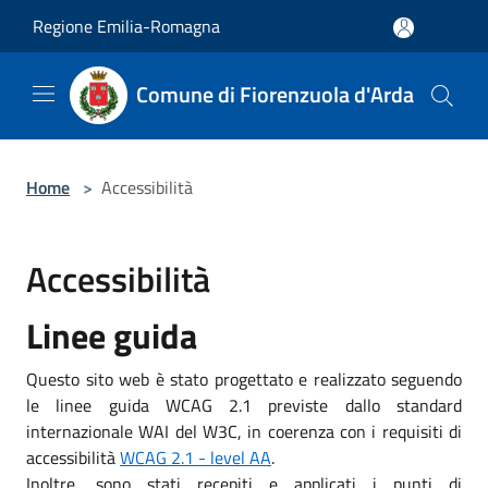
Salta al contenuto principale
Regione Emilia-Romagna
Comune di Fiorenzuola d'Arda
Home
>
Accessibilità
Accessibilità
Linee guida
Questo sito web è stato progettato e realizzato seguendo
le linee guida WCAG 2.1 previste dallo standard
internazionale WAI del W3C, in coerenza con i requisiti di
accessibilità
WCAG 2.1 - level AA
.
Inoltre, sono stati recepiti e applicati i punti di