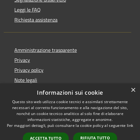
Leggi le FAQ
Richiesta assistenza
Amministrazione trasparente
Privacy
Privacy policy
Note legali
×
Dichiarazione di accessibilità
Informazioni sui cookie
Questo sito web utilizza cookie tecnici e assimilati strettamente
necessari al corretto funzionamento e alla navigazione del sito,
nonché un cookie tecnico analitico al solo fine di elaborare
informazioni statistiche, aggregate e anonime.
RSS
Copyright © 2026 • Comune di
Per maggiori dettagli, può consultare la cookie policy al seguente
link
Accessibilità
Fiorenzuola d'Arda • Powered
Privacy
Municipium
Accesso
by
•
RIFIUTA TUTTO
ACCETTA TUTTO