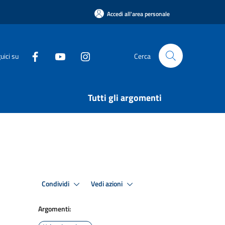
Accedi all'area personale
uici su
Cerca
Tutti gli argomenti
Condividi
Vedi azioni
Argomenti: