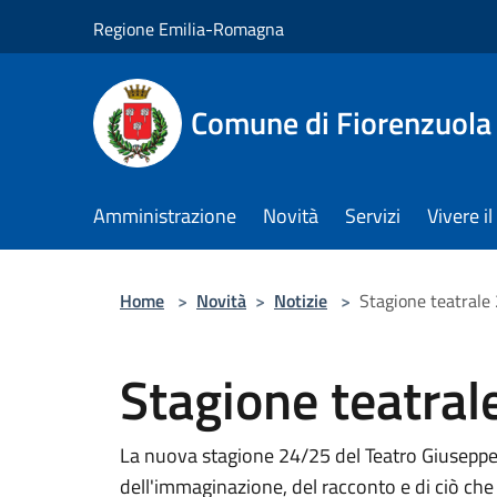
Salta al contenuto principale
Regione Emilia-Romagna
Comune di Fiorenzuola
Amministrazione
Novità
Servizi
Vivere 
Home
>
Novità
>
Notizie
>
Stagione teatral
Stagione teatra
La nuova stagione 24/25 del Teatro Giuseppe V
dell'immaginazione, del racconto e di ciò che 