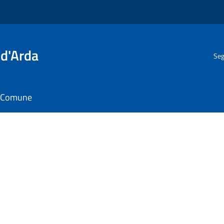
 d'Arda
Seg
il Comune