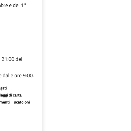
mbre e del 1°
e 21:00 del
e dalle ore 9:00.
egati
aggi di carta
imenti
scatoloni