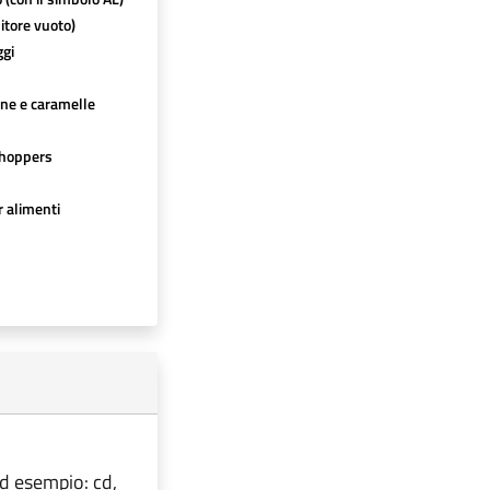
itore vuoto)
ggi
ine e caramelle
hoppers
r alimenti
ad esempio: cd,