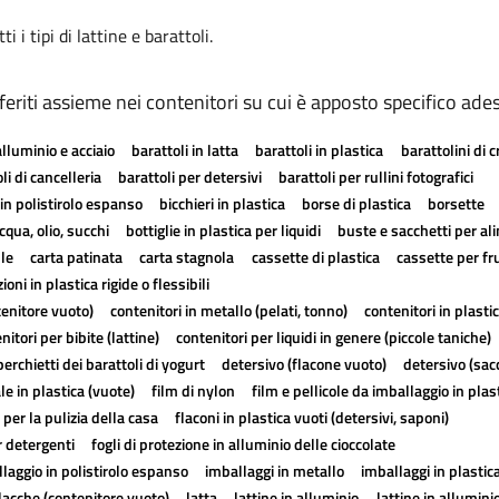
 i tipi di lattine e barattoli.
riti assieme nei contenitori su cui è apposto specifico ades
alluminio e acciaio
barattoli in latta
barattoli in plastica
barattolini di 
li di cancelleria
barattoli per detersivi
barattoli per rullini fotografici
in polistirolo espanso
bicchieri in plastica
borse di plastica
borsette
cqua, olio, succhi
bottiglie in plastica per liquidi
buste e sacchetti per al
lle
carta patinata
carta stagnola
cassette di plastica
cassette per fr
ioni in plastica rigide o flessibili
tenitore vuoto)
contenitori in metallo (pelati, tonno)
contenitori in plasti
nitori per bibite (lattine)
contenitori per liquidi in genere (piccole taniche)
erchietti dei barattoli di yogurt
detersivo (flacone vuoto)
detersivo (sac
ale in plastica (vuote)
film di nylon
film e pellicole da imballaggio in plas
 per la pulizia della casa
flaconi in plastica vuoti (detersivi, saponi)
r detergenti
fogli di protezione in alluminio delle cioccolate
laggio in polistirolo espanso
imballaggi in metallo
imballaggi in plastic
lacche (contenitore vuoto)
latta
lattine in alluminio
lattine in allumini