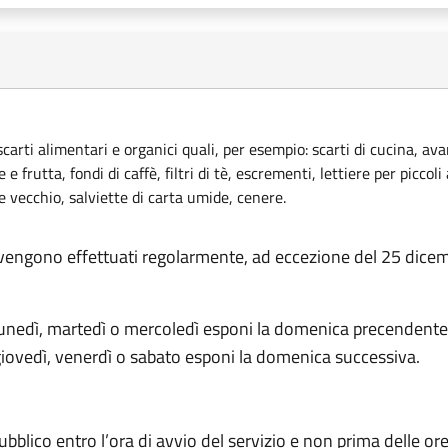
carti alimentari e organici quali, per esempio: scarti di cucina, avan
 e frutta, fondi di caffè, filtri di tè, escrementi, lettiere per piccoli
e vecchio, salviette di carta umide, cenere.
fiuti vengono effettuati regolarmente, ad eccezione del 25 dice
 lunedì, martedì o mercoledì esponi la domenica precendente
giovedì, venerdì o sabato esponi la domenica successiva.
bblico entro l’ora di avvio del servizio e non prima delle or