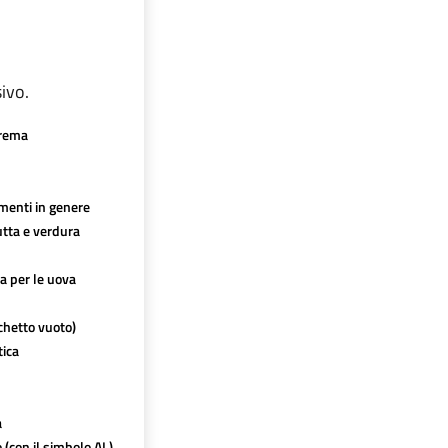
ivo.
crema
imenti in genere
utta e verdura
ca per le uova
chetto vuoto)
tica
a
o (con il simbolo AL)