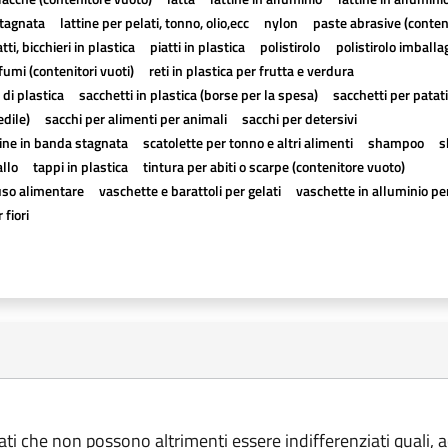
stagnata
lattine per pelati, tonno, olio,ecc
nylon
paste abrasive (conten
atti, bicchieri in plastica
piatti in plastica
polistirolo
polistirolo imballa
fumi (contenitori vuoti)
reti in plastica per frutta e verdura
 di plastica
sacchetti in plastica (borse per la spesa)
sacchetti per patat
edile)
sacchi per alimenti per animali
sacchi per detersivi
tine in banda stagnata
scatolette per tonno e altri alimenti
shampoo
s
allo
tappi in plastica
tintura per abiti o scarpe (contenitore vuoto)
uso alimentare
vaschette e barattoli per gelati
vaschette in alluminio pe
 fiori
ziati che non possono altrimenti essere indifferenziati quali, 