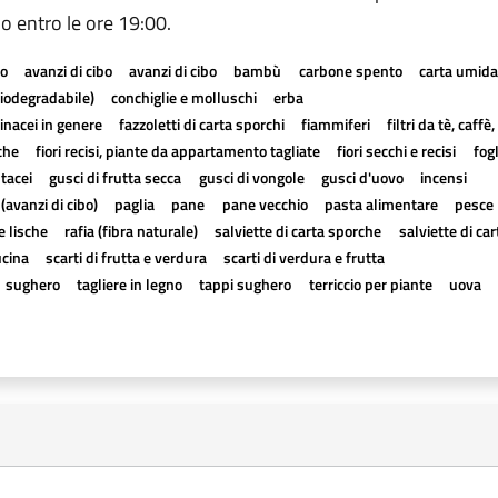
no entro le ore 19:00.
io
avanzi di cibo
avanzi di cibo
bambù
carbone spento
carta umida
biodegradabile)
conchiglie e molluschi
erba
inacei in genere
fazzoletti di carta sporchi
fiammiferi
filtri da tè, caff
che
fiori recisi, piante da appartamento tagliate
fiori secchi e recisi
fogl
stacei
gusci di frutta secca
gusci di vongole
gusci d'uovo
incensi
 (avanzi di cibo)
paglia
pane
pane vecchio
pasta alimentare
pesce
e lische
rafia (fibra naturale)
salviette di carta sporche
salviette di ca
ucina
scarti di frutta e verdura
scarti di verdura e frutta
sughero
tagliere in legno
tappi sughero
terriccio per piante
uova