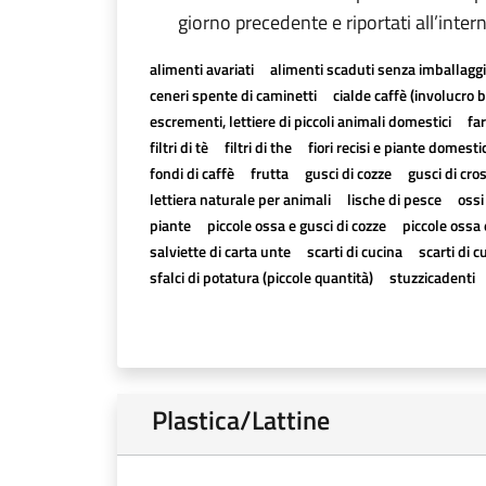
giorno precedente e riportati all’inter
alimenti avariati
alimenti scaduti senza imballagg
ceneri spente di caminetti
cialde caffè (involucro 
escrementi, lettiere di piccoli animali domestici
far
filtri di tè
filtri di the
fiori recisi e piante domesti
fondi di caffè
frutta
gusci di cozze
gusci di cro
lettiera naturale per animali
lische di pesce
ossi
piante
piccole ossa e gusci di cozze
piccole ossa 
salviette di carta unte
scarti di cucina
scarti di c
sfalci di potatura (piccole quantità)
stuzzicadenti
Plastica/Lattine