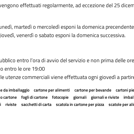
fiuti vengono effettuati regolarmente, ad eccezione del 25 dice
 lunedì, martedì o mercoledì esponi la domenica precendente
giovedì, venerdì o sabato esponi la domenica successiva.
bblico entro l’ora di avvio del servizio e non prima delle or
no entro le ore 19:00
 le utenze commerciali viene effettuata ogni giovedì a partir
e da imballaggio
cartone per alimenti
cartone per bevande
cartoni pi
a o cartone
fogli di cartone
fotocopie
giornali
giornali e riviste
imball
i
riviste
sacchetti di carta
scatola in cartone per pizza
scatole per al