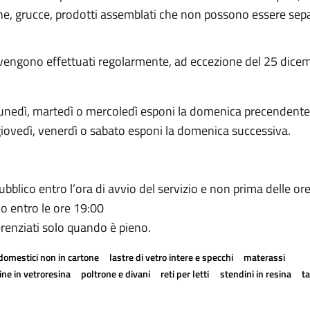
ne, grucce, prodotti assemblati che non possono essere sepa
fiuti vengono effettuati regolarmente, ad eccezione del 25 dice
 lunedì, martedì o mercoledì esponi la domenica precendente
giovedì, venerdì o sabato esponi la domenica successiva.
bblico entro l’ora di avvio del servizio e non prima delle or
no entro le ore 19:00
ferenziati solo quando è pieno.
odomestici non in cartone
lastre di vetro intere e specchi
materassi
ne in vetroresina
poltrone e divani
reti per letti
stendini in resina
t