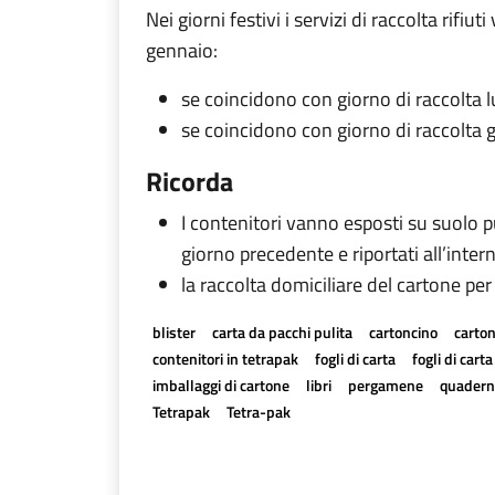
Nei giorni festivi i servizi di raccolta ri
gennaio:
se coincidono con giorno di raccolta
se coincidono con giorno di raccolta 
Ricorda
I contenitori vanno esposti su suolo pu
giorno precedente e riportati all’inter
la raccolta domiciliare del cartone per
blister
carta da pacchi pulita
cartoncino
carton
contenitori in tetrapak
fogli di carta
fogli di cart
imballaggi di cartone
libri
pergamene
quadern
Tetrapak
Tetra-pak