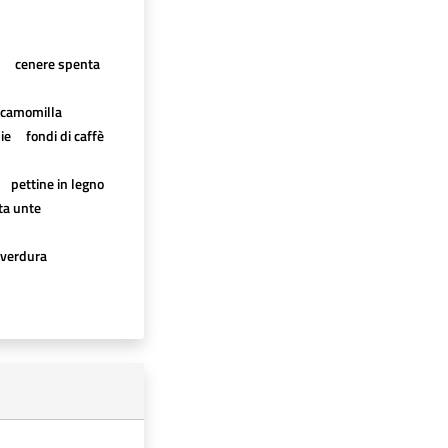
cenere spenta
è, camomilla
ie
fondi di caffè
pettine in legno
rta unte
verdura