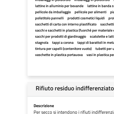
lattine in alluminio per bevande
lattine in banda 
pellicole da imballaggio
pellicole per alimenti
pi
polistitolo pannelli
prodotti cosmetici liquidi
pro
sacchetti di carta con interno plastificato
sacchetti
sacchi e sacchetti in plastica (fuorché per materiale 
sacchi per prodotti di giardinaggio
scatolette e lat
stagnola
tappi a corona
tappi di barattoli in met
tintura per capelli (contenitore vuoto)
tubetti per 
vaschette in plastica portauova
vasi in plastica per
Rifiuto residuo indifferenziato
Descrizione
Per secco si intendono i rifiuti indifferen