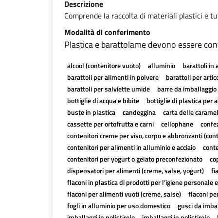
Descrizione
Comprende la raccolta di materiali plastici e tutti
Modalità di conferimento
Plastica e barattolame devono essere confe
alcool (contenitore vuoto)
alluminio
barattoli in 
barattoli per alimenti in polvere
barattoli per artico
barattoli per salviette umide
barre da imballaggio 
bottiglie di acqua e bibite
bottiglie di plastica per a
buste in plastica
candeggina
carta delle carame
cassette per ortofrutta e carni
cellophane
confez
contenitori creme per viso, corpo e abbronzanti (con
contenitori per alimenti in alluminio e acciaio
conte
contenitori per yogurt o gelato preconfezionato
cop
dispensatori per alimenti (creme, salse, yogurt)
fi
flaconi in plastica di prodotti per l’igiene personale e
flaconi per alimenti vuoti (creme, salse)
flaconi pe
fogli in alluminio per uso domestico
gusci da imbal
imballaggi in polistirolo
imballaggi in polistirolo