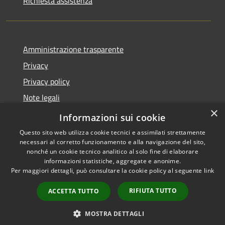
Richiesta assistenza
Amministrazione trasparente
Privacy
Privacy policy
Note legali
×
Dichiarazione di accessibilità
Informazioni sui cookie
Questo sito web utilizza cookie tecnici e assimilati strettamente
necessari al corretto funzionamento e alla navigazione del sito,
nonché un cookie tecnico analitico al solo fine di elaborare
informazioni statistiche, aggregate e anonime.
RSS
Copyright © 2026 • Comune di
Per maggiori dettagli, può consultare la cookie policy al seguente
link
Accessibilità
Fiorenzuola d'Arda • Powered
Privacy
Municipium
Accesso
by
•
RIFIUTA TUTTO
ACCETTA TUTTO
Cookie
redazione
Mappa del sito
MOSTRA DETTAGLI