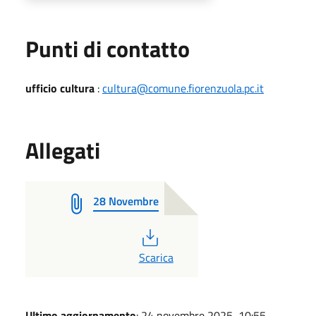
Punti di contatto
ufficio cultura
:
cultura@comune.fiorenzuola.pc.it
Allegati
28 Novembre
PDF
Scarica
Ultimo aggiornamento
: 24 novembre 2025, 10:55