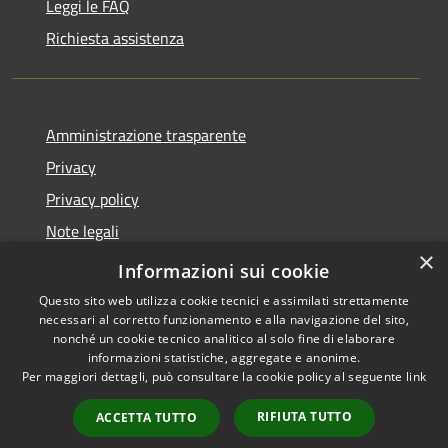
Leggi le FAQ
Richiesta assistenza
Amministrazione trasparente
Privacy
Privacy policy
Note legali
×
Dichiarazione di accessibilità
Informazioni sui cookie
Questo sito web utilizza cookie tecnici e assimilati strettamente
necessari al corretto funzionamento e alla navigazione del sito,
nonché un cookie tecnico analitico al solo fine di elaborare
informazioni statistiche, aggregate e anonime.
RSS
Copyright © 2026 • Comune di
Per maggiori dettagli, può consultare la cookie policy al seguente
link
Accessibilità
Fiorenzuola d'Arda • Powered
Privacy
Municipium
Accesso
by
•
RIFIUTA TUTTO
ACCETTA TUTTO
Cookie
redazione