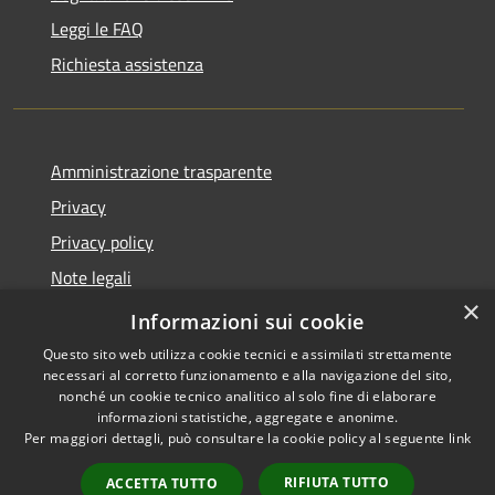
Leggi le FAQ
Richiesta assistenza
Amministrazione trasparente
Privacy
Privacy policy
Note legali
×
Dichiarazione di accessibilità
Informazioni sui cookie
Questo sito web utilizza cookie tecnici e assimilati strettamente
necessari al corretto funzionamento e alla navigazione del sito,
nonché un cookie tecnico analitico al solo fine di elaborare
informazioni statistiche, aggregate e anonime.
RSS
Copyright © 2026 • Comune di
Per maggiori dettagli, può consultare la cookie policy al seguente
link
Accessibilità
Fiorenzuola d'Arda • Powered
Privacy
Municipium
Accesso
by
•
RIFIUTA TUTTO
ACCETTA TUTTO