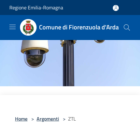
Salta al contenuto principale
Regione Emilia-Romagna
Comune di Fiorenzuola d'Arda
Home
>
Argomenti
>
ZTL