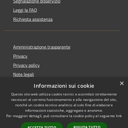
Segnalazione disservizio
Leggi le FAQ
Richiesta assistenza
Amministrazione trasparente
Privacy
Privacy policy
Note legali
×
Dichiarazione di accessibilità
Informazioni sui cookie
Questo sito web utilizza cookie tecnici e assimilati strettamente
necessari al corretto funzionamento e alla navigazione del sito,
nonché un cookie tecnico analitico al solo fine di elaborare
informazioni statistiche, aggregate e anonime.
RSS
Copyright © 2026 • Comune di
Per maggiori dettagli, può consultare la cookie policy al seguente
link
Accessibilità
Fiorenzuola d'Arda • Powered
Privacy
Municipium
Accesso
by
•
RIFIUTA TUTTO
ACCETTA TUTTO