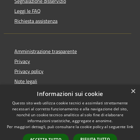
Segnalazione disservizio
Leggi le FAQ
Richiesta assistenza
Amministrazione trasparente
Privacy
Privacy policy
Note legali
×
Dichiarazione di accessibilità
Informazioni sui cookie
Questo sito web utilizza cookie tecnici e assimilati strettamente
necessari al corretto funzionamento e alla navigazione del sito,
nonché un cookie tecnico analitico al solo fine di elaborare
informazioni statistiche, aggregate e anonime.
RSS
Copyright © 2026 • Comune di
Per maggiori dettagli, può consultare la cookie policy al seguente
link
Accessibilità
Fiorenzuola d'Arda • Powered
Privacy
Municipium
Accesso
by
•
RIFIUTA TUTTO
ACCETTA TUTTO