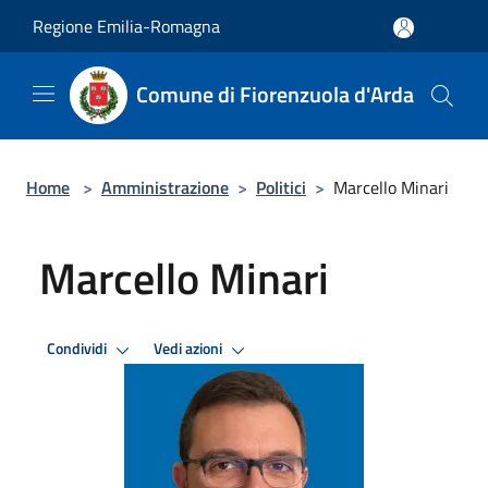
Salta al contenuto principale
Regione Emilia-Romagna
Comune di Fiorenzuola d'Arda
Home
>
Amministrazione
>
Politici
>
Marcello Minari
Marcello Minari
Condividi
Vedi azioni