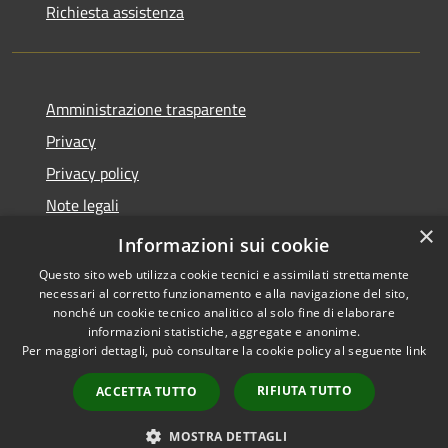
Richiesta assistenza
Amministrazione trasparente
Privacy
Privacy policy
Note legali
×
Dichiarazione di accessibilità
Informazioni sui cookie
Questo sito web utilizza cookie tecnici e assimilati strettamente
necessari al corretto funzionamento e alla navigazione del sito,
nonché un cookie tecnico analitico al solo fine di elaborare
informazioni statistiche, aggregate e anonime.
RSS
Copyright © 2026 • Comune di
Per maggiori dettagli, può consultare la cookie policy al seguente
link
Accessibilità
Fiorenzuola d'Arda • Powered
Privacy
Municipium
Accesso
by
•
RIFIUTA TUTTO
ACCETTA TUTTO
Cookie
redazione
Mappa del sito
MOSTRA DETTAGLI