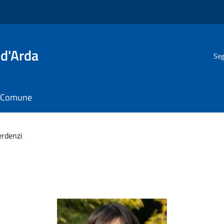
 d'Arda
Seg
il Comune
erdenzi