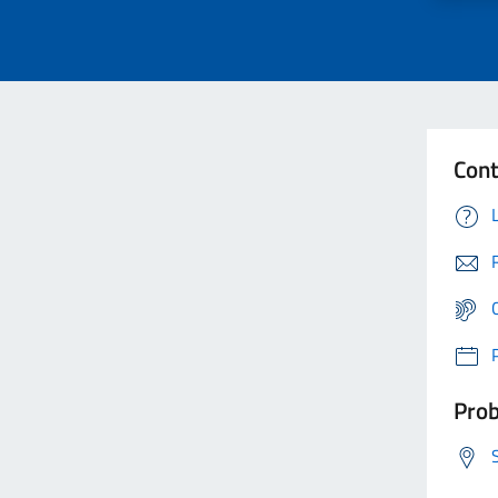
Cont
Prob