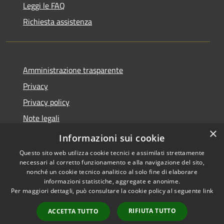
Leggi le FAQ
Richiesta assistenza
Amministrazione trasparente
Privacy
Privacy policy
Note legali
×
Dichiarazione di accessibilità
Informazioni sui cookie
Questo sito web utilizza cookie tecnici e assimilati strettamente
necessari al corretto funzionamento e alla navigazione del sito,
nonché un cookie tecnico analitico al solo fine di elaborare
informazioni statistiche, aggregate e anonime.
RSS
Copyright © 2026 • Comune di
Per maggiori dettagli, può consultare la cookie policy al seguente
link
Accessibilità
Fiorenzuola d'Arda • Powered
Privacy
Municipium
Accesso
by
•
RIFIUTA TUTTO
ACCETTA TUTTO
Cookie
redazione