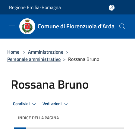
Salta al contenuto principale
Regione Emilia-Romagna
Comune di Fiorenzuola d'Arda
Home
>
Amministrazione
>
Personale amministrativo
>
Rossana Bruno
Rossana Bruno
Condividi
Vedi azioni
INDICE DELLA PAGINA