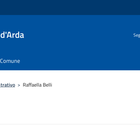
 d'Arda
Seg
il Comune
trativo
>
Raffaella Belli