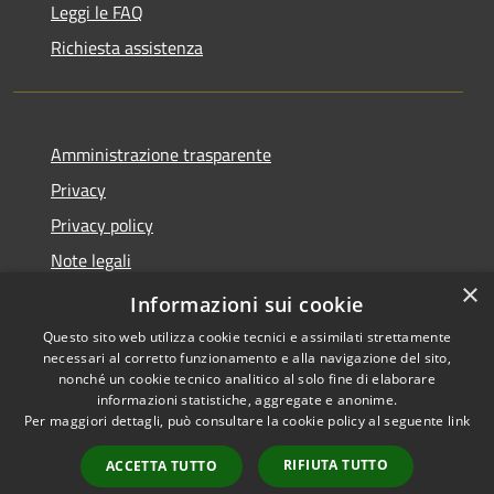
Leggi le FAQ
Richiesta assistenza
Amministrazione trasparente
Privacy
Privacy policy
Note legali
×
Dichiarazione di accessibilità
Informazioni sui cookie
Questo sito web utilizza cookie tecnici e assimilati strettamente
necessari al corretto funzionamento e alla navigazione del sito,
nonché un cookie tecnico analitico al solo fine di elaborare
informazioni statistiche, aggregate e anonime.
RSS
Copyright © 2026 • Comune di
Per maggiori dettagli, può consultare la cookie policy al seguente
link
Accessibilità
Fiorenzuola d'Arda • Powered
Privacy
Municipium
Accesso
by
•
RIFIUTA TUTTO
ACCETTA TUTTO
Cookie
redazione