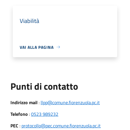
Viabilità
VAI ALLA PAGINA
Punti di contatto
Indirizzo mail
:
llpp@comune.fiorenzuola.pc.it
Telefono
:
0523 989232
PEC
:
protocollo@pec.comune.fiorenzuola.pc.it