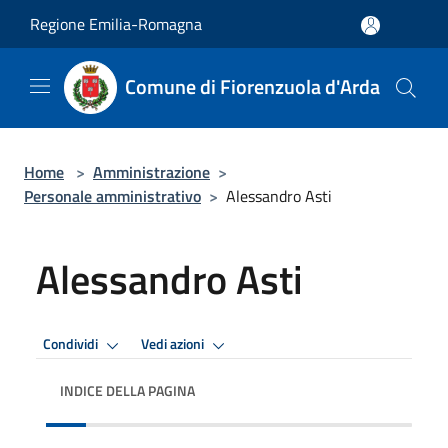
Salta al contenuto principale
Regione Emilia-Romagna
Comune di Fiorenzuola d'Arda
Home
>
Amministrazione
>
Personale amministrativo
>
Alessandro Asti
Alessandro Asti
Condividi
Vedi azioni
INDICE DELLA PAGINA