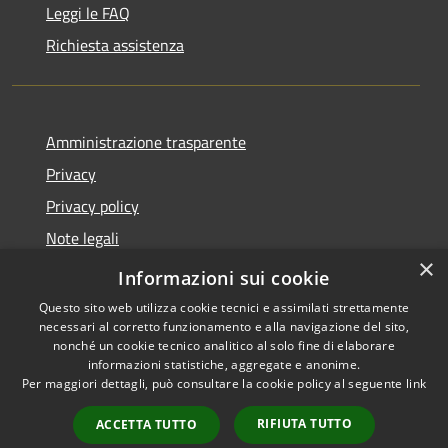
Leggi le FAQ
Richiesta assistenza
Amministrazione trasparente
Privacy
Privacy policy
Note legali
×
Dichiarazione di accessibilità
Informazioni sui cookie
Questo sito web utilizza cookie tecnici e assimilati strettamente
necessari al corretto funzionamento e alla navigazione del sito,
nonché un cookie tecnico analitico al solo fine di elaborare
informazioni statistiche, aggregate e anonime.
RSS
Copyright © 2026 • Comune di
Per maggiori dettagli, può consultare la cookie policy al seguente
link
Accessibilità
Fiorenzuola d'Arda • Powered
Privacy
Municipium
Accesso
by
•
RIFIUTA TUTTO
ACCETTA TUTTO
Cookie
redazione