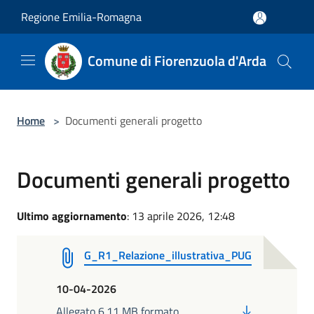
Salta al contenuto principale
Regione Emilia-Romagna
Comune di Fiorenzuola d'Arda
Home
>
Documenti generali progetto
Documenti generali progetto
Ultimo aggiornamento
: 13 aprile 2026, 12:48
G_R1_Relazione_illustrativa_PUG
10-04-2026
PDF
Allegato 6.11 MB formato